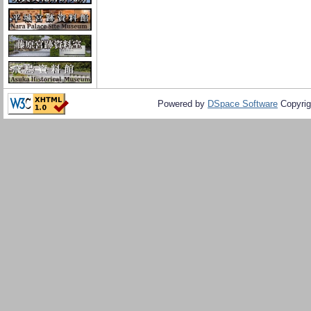
Powered by
DSpace Software
Copyrig