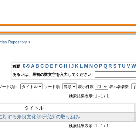
rties Repository
>
0-9
A
B
C
D
E
F
G
H
I
J
K
L
M
N
O
P
Q
R
S
T
U
V
W
移動:
あるいは、最初の数文字を入力してください:
ソート項目:
ソート順:
表示件数
表示著者数:
検索結果表示: 1 - 1 / 1
タイトル
査に対する奈良文化財研究所の取り組み
検索結果表示: 1 - 1 / 1