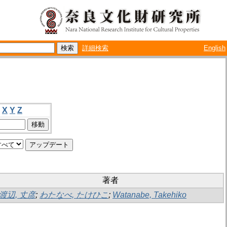
詳細検索
English
X
Y
Z
著者
渡辺, 丈彦
;
わたなべ, たけひこ
;
Watanabe, Takehiko