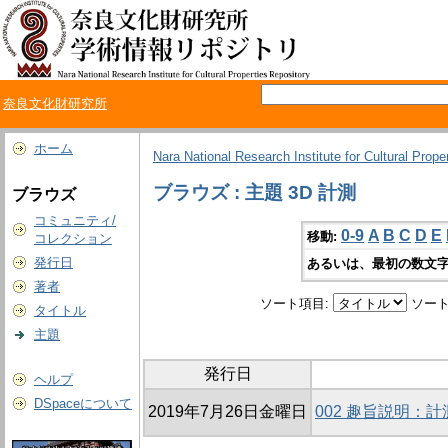
奈良文化財研究所
ホーム
Nara National Research Institute for Cultural Prope
ブラウズ : 主題 3D 計測
ブラウズ
コミュニティ/
0-9
A
B
C
D
E
移動:
コレクション
発行日
あるいは、最初の数文字
著者
ソート項目:
ソート
タイトル
主題
発行日
ヘルプ
DSpaceについて
2019年7月26日金曜日
002 趣旨説明：