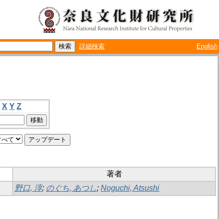
詳細検索
English
X
Y
Z
著者
野口, 淳
;
のぐち, あつし
;
Noguchi, Atsushi