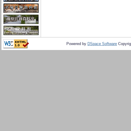
Powered by
DSpace Software
Copyrig