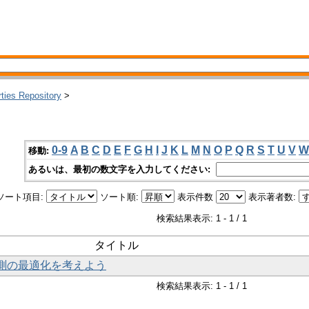
rties Repository
>
0-9
A
B
C
D
E
F
G
H
I
J
K
L
M
N
O
P
Q
R
S
T
U
V
W
移動:
あるいは、最初の数文字を入力してください:
ソート項目:
ソート順:
表示件数
表示著者数:
検索結果表示: 1 - 1 / 1
タイトル
計測の最適化を考えよう
検索結果表示: 1 - 1 / 1