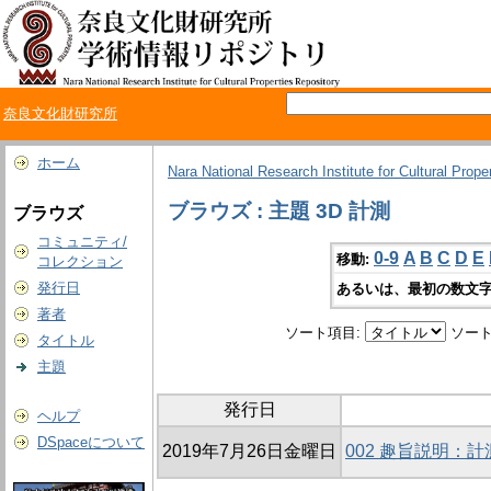
奈良文化財研究所
ホーム
Nara National Research Institute for Cultural Prope
ブラウズ : 主題 3D 計測
ブラウズ
コミュニティ/
0-9
A
B
C
D
E
移動:
コレクション
発行日
あるいは、最初の数文字
著者
ソート項目:
ソート
タイトル
主題
発行日
ヘルプ
DSpaceについて
2019年7月26日金曜日
002 趣旨説明：