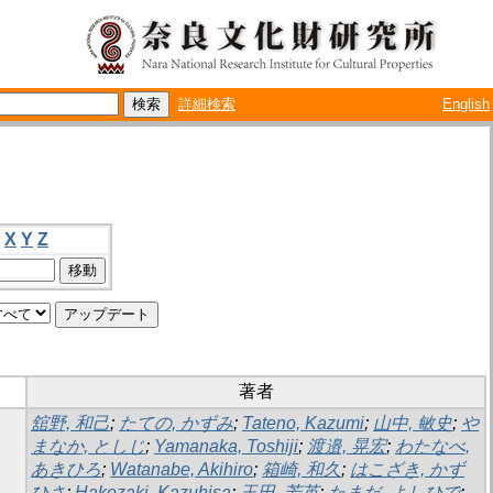
詳細検索
English
X
Y
Z
著者
舘野, 和己
;
たての, かずみ
;
Tateno, Kazumi
;
山中, 敏史
;
や
まなか, としじ
;
Yamanaka, Toshiji
;
渡邉, 晃宏
;
わたなべ,
あきひろ
;
Watanabe, Akihiro
;
箱崎, 和久
;
はこざき, かず
ひさ
;
Hakozaki, Kazuhisa
;
玉田, 芳英
;
たまだ, よしひで
;