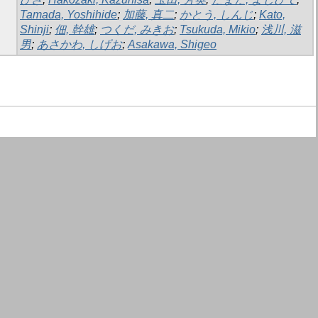
Tamada, Yoshihide
;
加藤, 真二
;
かとう, しんじ
;
Kato,
Shinji
;
佃, 幹雄
;
つくだ, みきお
;
Tsukuda, Mikio
;
浅川, 滋
男
;
あさかわ, しげお
;
Asakawa, Shigeo