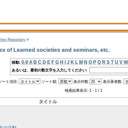
rties Repository
>
 of Learned societies and seminars, etc.
0-9
A
B
C
D
E
F
G
H
I
J
K
L
M
N
O
P
Q
R
S
T
U
V
W
移動:
あるいは、最初の数文字を入力してください:
ソート項目:
ソート順:
表示件数
表示著者数:
検索結果表示: 1 - 1 / 1
タイトル
会等の活動