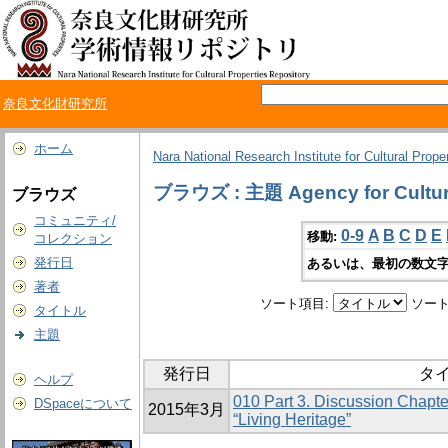
奈良文化財研究所
ホーム
Nara National Research Institute for Cultural Prope
ブラウズ : 主題 Agency for Cultural
ブラウズ
コミュニティ/
0-9
A
B
C
D
E
移動:
コレクション
発行日
あるいは、最初の数文字
著者
ソート項目:
ソート
タイトル
主題
発行日
タ
ヘルプ
010 Part 3. Discussion Chapte
DSpaceについて
2015年3月
“Living Heritage”