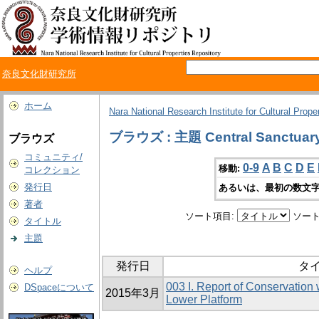
奈良文化財研究所
ホーム
Nara National Research Institute for Cultural Prope
ブラウズ : 主題 Central Sanctuar
ブラウズ
コミュニティ/
0-9
A
B
C
D
E
移動:
コレクション
発行日
あるいは、最初の数文字
著者
ソート項目:
ソート
タイトル
主題
発行日
タ
ヘルプ
003 I. Report of Conservation
DSpaceについて
2015年3月
Lower Platform