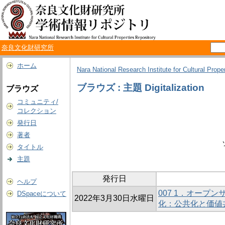
奈良文化財研究所
ホーム
Nara National Research Institute for Cultural Prope
ブラウズ : 主題 Digitalization
ブラウズ
コミュニティ/
コレクション
発行日
著者
タイトル
主題
発行日
ヘルプ
007 1．オープ
DSpaceについて
2022年3月30日水曜日
化：公共化と価値