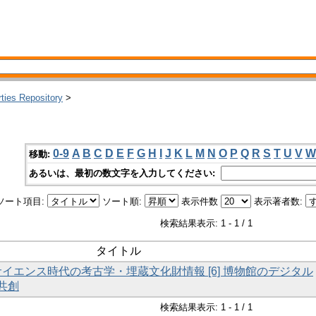
rties Repository
>
0-9
A
B
C
D
E
F
G
H
I
J
K
L
M
N
O
P
Q
R
S
T
U
V
W
移動:
あるいは、最初の数文字を入力してください:
ソート項目:
ソート順:
表示件数
表示著者数:
検索結果表示: 1 - 1 / 1
タイトル
ンサイエンス時代の考古学・埋蔵文化財情報 [6] 博物館のデジタル
共創
検索結果表示: 1 - 1 / 1