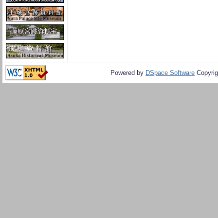
Powered by
DSpace Software
Copyrig