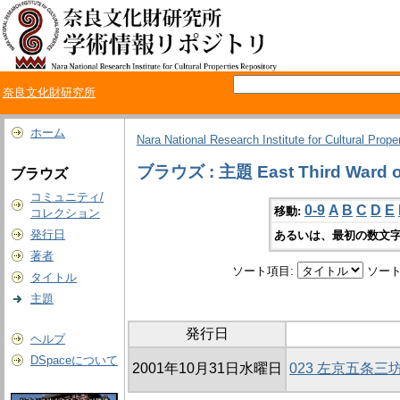
奈良文化財研究所
ホーム
Nara National Research Institute for Cultural Prope
ブラウズ : 主題 East Third Ward on 
ブラウズ
コミュニティ/
0-9
A
B
C
D
E
移動:
コレクション
発行日
あるいは、最初の数文字
著者
ソート項目:
ソート
タイトル
主題
発行日
ヘルプ
DSpaceについて
2001年10月31日水曜日
023 左京五条三坊