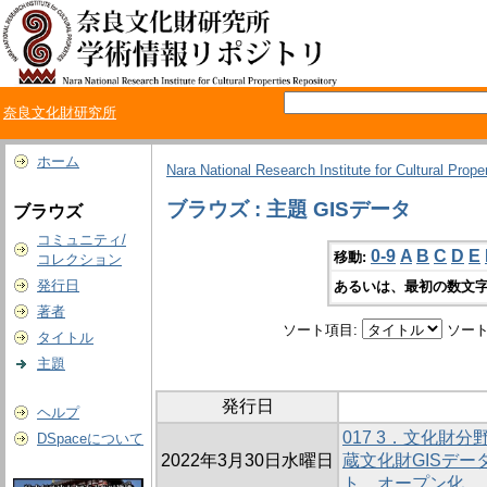
奈良文化財研究所
ホーム
Nara National Research Institute for Cultural Prope
ブラウズ : 主題 GISデータ
ブラウズ
コミュニティ/
0-9
A
B
C
D
E
移動:
コレクション
発行日
あるいは、最初の数文字
著者
ソート項目:
ソート
タイトル
主題
発行日
ヘルプ
017 3．文化財分野
DSpaceについて
2022年3月30日水曜日
蔵文化財GISデ
ト、オープン化