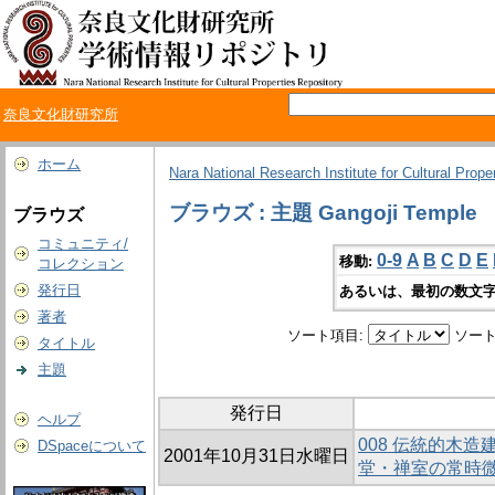
奈良文化財研究所
ホーム
Nara National Research Institute for Cultural Prope
ブラウズ : 主題 Gangoji Temple
ブラウズ
コミュニティ/
0-9
A
B
C
D
E
移動:
コレクション
発行日
あるいは、最初の数文字
著者
ソート項目:
ソート
タイトル
主題
発行日
ヘルプ
008 伝統的木
DSpaceについて
2001年10月31日水曜日
堂・禅室の常時微