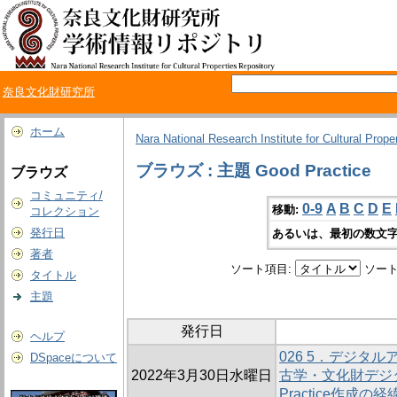
奈良文化財研究所
ホーム
Nara National Research Institute for Cultural Prope
ブラウズ : 主題 Good Practice
ブラウズ
コミュニティ/
0-9
A
B
C
D
E
移動:
コレクション
発行日
あるいは、最初の数文字
著者
ソート項目:
ソート
タイトル
主題
発行日
ヘルプ
026 5．デジタル
DSpaceについて
2022年3月30日水曜日
古学・文化財デジタル
Practice作成の