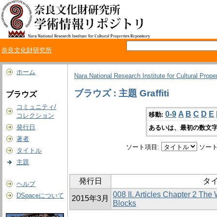
奈良文化財研究所
ホーム
Nara National Research Institute for Cultural Prope
ブラウズ : 主題 Graffiti
ブラウズ
コミュニティ/
0-9
A
B
C
D
E
移動:
コレクション
発行日
あるいは、最初の数文字
著者
ソート項目:
ソート
タイトル
主題
発行日
タ
ヘルプ
008 II. Articles Chapter 2 Th
DSpaceについて
2015年3月
Blocks