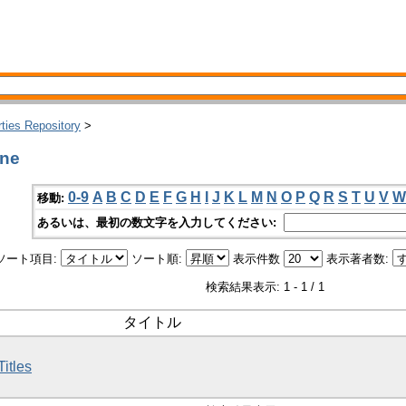
rties Repository
>
ne
0-9
A
B
C
D
E
F
G
H
I
J
K
L
M
N
O
P
Q
R
S
T
U
V
W
移動:
あるいは、最初の数文字を入力してください:
ソート項目:
ソート順:
表示件数
表示著者数:
検索結果表示: 1 - 1 / 1
タイトル
itles