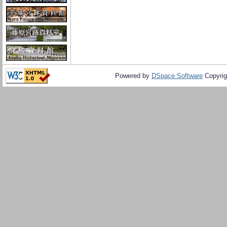
Powered by
DSpace Software
Copyrig