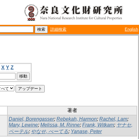
詳細検索
English
X
Y
Z
著者
Daniel, Borengasser
;
Rebekah, Harmon
;
Rachel, Lam
;
Mary, Lewine
;
Melissa, M. Rinne
;
Frank, Witkam
;
ヤナセ,
ペーテル
;
やなせ, ぺーてる
;
Yanase, Peter