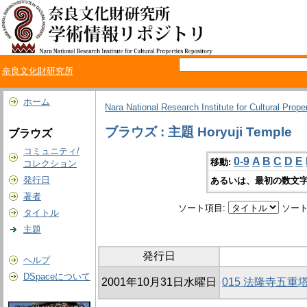
奈良文化財研究所
ホーム
Nara National Research Institute for Cultural Prope
ブラウズ : 主題 Horyuji Temple
ブラウズ
コミュニティ/
0-9
A
B
C
D
E
移動:
コレクション
発行日
あるいは、最初の数文字
著者
ソート項目:
ソート
タイトル
主題
発行日
ヘルプ
DSpaceについて
2001年10月31日水曜日
015 法隆寺五