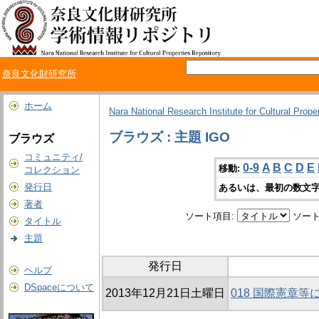
奈良文化財研究所
ホーム
Nara National Research Institute for Cultural Prope
ブラウズ : 主題 IGO
ブラウズ
コミュニティ/
0-9
A
B
C
D
E
移動:
コレクション
発行日
あるいは、最初の数文字
著者
ソート項目:
ソート
タイトル
主題
発行日
ヘルプ
DSpaceについて
2013年12月21日土曜日
018 国際憲章