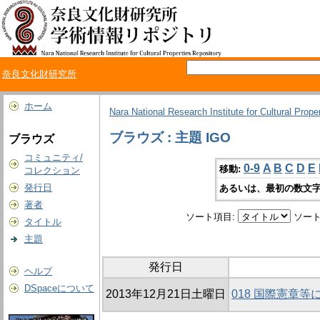
奈良文化財研究所
ホーム
Nara National Research Institute for Cultural Prope
ブラウズ : 主題 IGO
ブラウズ
コミュニティ/
0-9
A
B
C
D
E
移動:
コレクション
発行日
あるいは、最初の数文字
著者
ソート項目:
ソート
タイトル
主題
発行日
ヘルプ
DSpaceについて
2013年12月21日土曜日
018 国際憲章