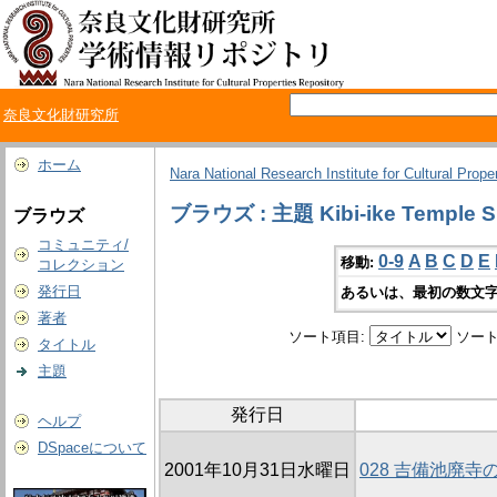
奈良文化財研究所
ホーム
Nara National Research Institute for Cultural Prope
ブラウズ : 主題 Kibi-ike Temple Si
ブラウズ
コミュニティ/
0-9
A
B
C
D
E
移動:
コレクション
発行日
あるいは、最初の数文字
著者
ソート項目:
ソート
タイトル
主題
発行日
ヘルプ
DSpaceについて
2001年10月31日水曜日
028 吉備池廃寺の