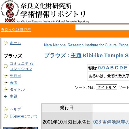
奈良文化財研究所
ホーム
Nara National Research Institute for Cultural Prope
ブラウズ : 主題 Kibi-ike Temple Si
ブラウズ
コミュニティ/
0-9
A
B
C
D
E
移動:
コレクション
発行日
あるいは、最初の数文字
著者
ソート項目:
ソート
タイトル
主題
発行日
ヘルプ
DSpaceについて
2001年10月31日水曜日
028 吉備池廃寺の