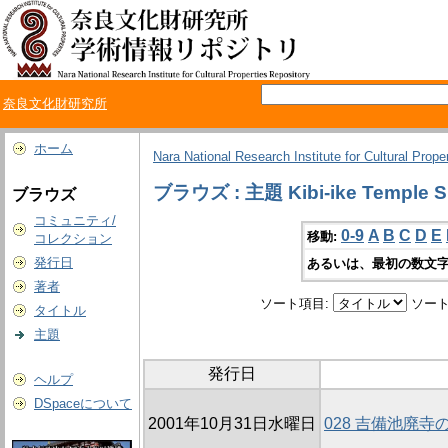
奈良文化財研究所
ホーム
Nara National Research Institute for Cultural Prope
ブラウズ : 主題 Kibi-ike Temple Si
ブラウズ
コミュニティ/
0-9
A
B
C
D
E
移動:
コレクション
発行日
あるいは、最初の数文字
著者
ソート項目:
ソート
タイトル
主題
発行日
ヘルプ
DSpaceについて
2001年10月31日水曜日
028 吉備池廃寺の