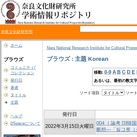
奈良文化財研究所
ホーム
Nara National Research Institute for Cultural Prope
ブラウズ : 主題 Korean
ブラウズ
コミュニティ/
0-9
A
B
C
D
E
移動:
コレクション
発行日
あるいは、最初の数文字
著者
ソート項目:
ソート
タイトル
主題
発行日
ヘルプ
004 Ⅰ論考 [3
DSpaceについて
2022年3月15日火曜日
断想―「질그릇（