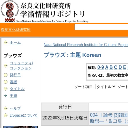
奈良文化財研究所
ホーム
Nara National Research Institute for Cultural Prope
ブラウズ : 主題 Korean
ブラウズ
コミュニティ/
0-9
A
B
C
D
E
移動:
コレクション
発行日
あるいは、最初の数文字
著者
ソート項目:
ソート
タイトル
主題
発行日
ヘルプ
004 Ⅰ論考 [3
DSpaceについて
2022年3月15日火曜日
断想―「질그릇（