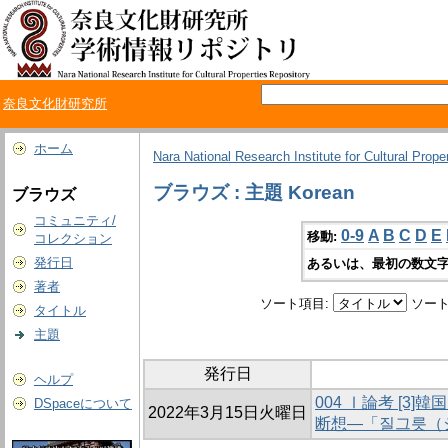
奈良文化財研究所
ホーム
Nara National Research Institute for Cultural Prope
ブラウズ : 主題 Korean
ブラウズ
コミュニティ/
0-9
A
B
C
D
E
移動:
コレクション
発行日
あるいは、最初の数文字
著者
ソート項目:
ソート
タイトル
主題
発行日
ヘルプ
004 Ⅰ論考 [3
DSpaceについて
2022年3月15日火曜日
断想―「질그릇（