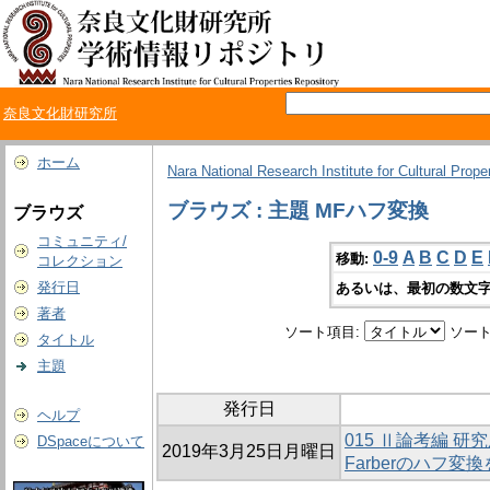
奈良文化財研究所
ホーム
Nara National Research Institute for Cultural Prope
ブラウズ : 主題 MFハフ変換
ブラウズ
コミュニティ/
0-9
A
B
C
D
E
移動:
コレクション
発行日
あるいは、最初の数文字
著者
ソート項目:
ソート
タイトル
主題
発行日
ヘルプ
015 Ⅱ論考編 研
DSpaceについて
2019年3月25日月曜日
Farberのハフ