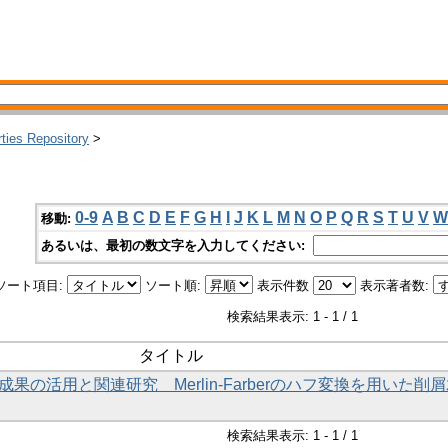
rties Repository
>
0-9
A
B
C
D
E
F
G
H
I
J
K
L
M
N
O
P
Q
R
S
T
U
V
W
移動:
あるいは、最初の数文字を入力してください:
ソート項目:
ソート順:
表示件数
表示著者数:
検索結果表示: 1 - 1 / 1
タイトル
究成果の活用と関連研究 Merlin-Farberのハフ変換を用いた削
検索結果表示: 1 - 1 / 1