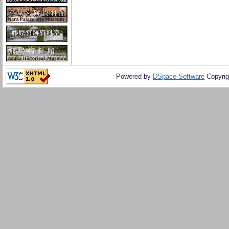
Powered by
DSpace Software
Copyrig