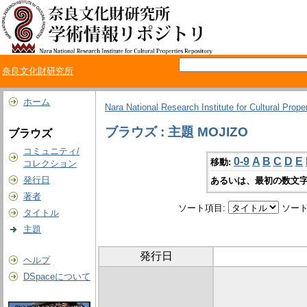
奈良文化財研究所
ホーム
Nara National Research Institute for Cultural Prope
ブラウズ : 主題 MOJIZO
ブラウズ
コミュニティ/
0-9
A
B
C
D
E
移動:
コレクション
発行日
あるいは、最初の数文字
著者
ソート項目:
ソート
タイトル
主題
発行日
ヘルプ
DSpaceについて