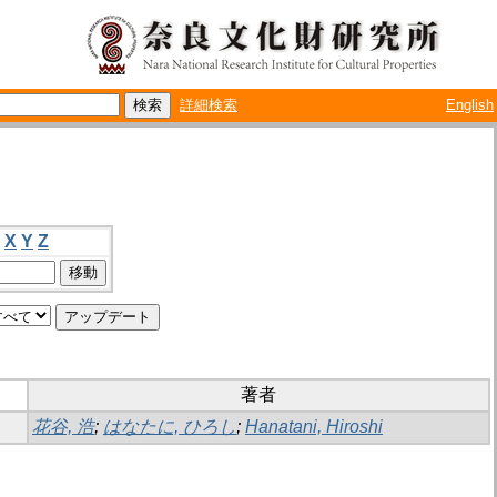
詳細検索
English
X
Y
Z
著者
花谷, 浩
;
はなたに, ひろし
;
Hanatani, Hiroshi