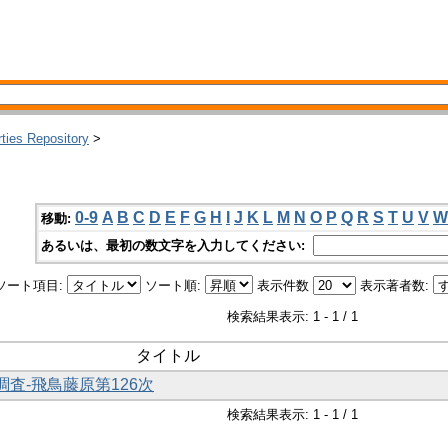
rties Repository
>
0-9
A
B
C
D
E
F
G
H
I
J
K
L
M
N
O
P
Q
R
S
T
U
V
W
移動:
あるいは、最初の数文字を入力してください:
ソート項目:
ソート順:
表示件数
表示著者数:
検索結果表示: 1 - 1 / 1
タイトル
調査-飛鳥藤原第126次
検索結果表示: 1 - 1 / 1