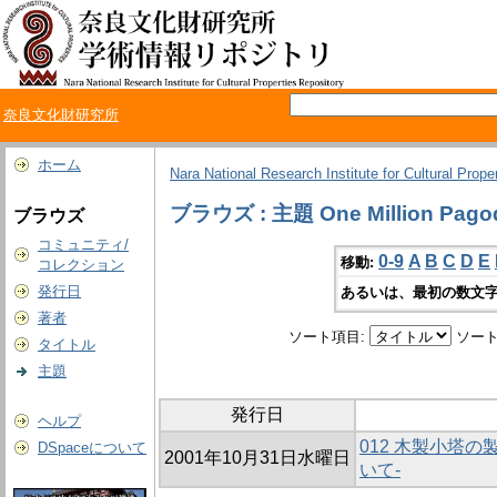
奈良文化財研究所
ホーム
Nara National Research Institute for Cultural Prope
ブラウズ : 主題 One Million Pago
ブラウズ
コミュニティ/
0-9
A
B
C
D
E
移動:
コレクション
発行日
あるいは、最初の数文字
著者
ソート項目:
ソート
タイトル
主題
発行日
ヘルプ
012 木製小塔
DSpaceについて
2001年10月31日水曜日
いて-