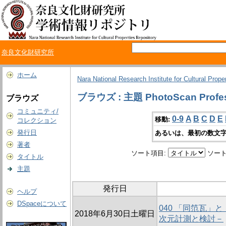
奈良文化財研究所
ホーム
Nara National Research Institute for Cultural Prope
ブラウズ : 主題 PhotoScan Profes
ブラウズ
コミュニティ/
0-9
A
B
C
D
E
移動:
コレクション
発行日
あるいは、最初の数文字
著者
ソート項目:
ソート
タイトル
主題
発行日
ヘルプ
DSpaceについて
040 「同笵瓦」
2018年6月30日土曜日
次元計測と検討－