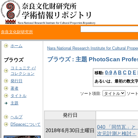
奈良文化財研究所
ホーム
Nara National Research Institute for Cultural Prope
ブラウズ : 主題 PhotoScan Profes
ブラウズ
コミュニティ/
0-9
A
B
C
D
E
移動:
コレクション
発行日
あるいは、最初の数文字
著者
ソート項目:
ソート
タイトル
主題
発行日
ヘルプ
DSpaceについて
040 「同笵瓦」
2018年6月30日土曜日
次元計測と検討－