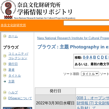
奈良文化財研究所
ホーム
Nara National Research Institute for Cultural Prope
ブラウズ : 主題 Photography in ex
ブラウズ
コミュニティ/
0-9
A
B
C
D
E
移動:
コレクション
発行日
あるいは、最初の数文字
著者
ソート項目:
ソート
タイトル
主題
発行日
ヘルプ
008 1．オープ
DSpaceについて
2022年3月30日水曜日
財情報 [7] 文
を取材して