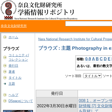
奈良文化財研究所
ホーム
Nara National Research Institute for Cultural Prope
ブラウズ : 主題 Photography in ex
ブラウズ
コミュニティ/
0-9
A
B
C
D
E
移動:
コレクション
発行日
あるいは、最初の数文字
著者
ソート項目:
ソート
タイトル
主題
発行日
ヘルプ
008 1．オープ
DSpaceについて
2022年3月30日水曜日
財情報 [7] 文
を取材して