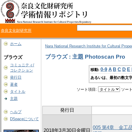
奈良文化財研究所
ホーム
Nara National Research Institute for Cultural Prope
ブラウズ : 主題 Photoscan Pro
ブラウズ
コミュニティ/
0-9
A
B
C
D
E
移動:
コレクション
発行日
あるいは、最初の数文字
著者
ソート項目:
ソート
タイトル
主題
発行日
ヘルプ
DSpaceについて
005 第4章 金
2018年3月30日金曜日