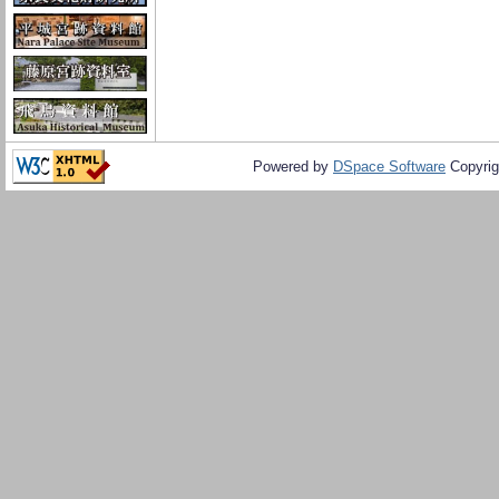
Powered by
DSpace Software
Copyrig