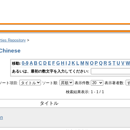
rties Repository
>
Chinese
0-9
A
B
C
D
E
F
G
H
I
J
K
L
M
N
O
P
Q
R
S
T
U
V
W
移動:
あるいは、最初の数文字を入力してください:
ソート項目:
ソート順:
表示件数
表示著者数:
検索結果表示: 1 - 1 / 1
タイトル
on