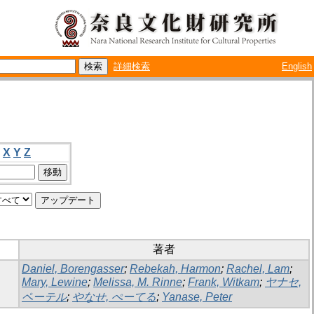
詳細検索
English
X
Y
Z
著者
Daniel, Borengasser
;
Rebekah, Harmon
;
Rachel, Lam
;
Mary, Lewine
;
Melissa, M. Rinne
;
Frank, Witkam
;
ヤナセ,
ペーテル
;
やなせ, ぺーてる
;
Yanase, Peter