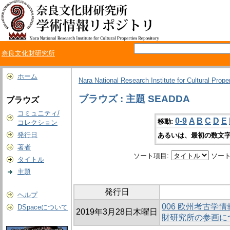
奈良文化財研究所
ホーム
Nara National Research Institute for Cultural Prope
ブラウズ : 主題 SEADDA
ブラウズ
コミュニティ/
0-9
A
B
C
D
E
移動:
コレクション
発行日
あるいは、最初の数文字
著者
ソート項目:
ソート
タイトル
主題
発行日
ヘルプ
006 欧州考古学情
DSpaceについて
2019年3月28日木曜日
財研究所の参画に