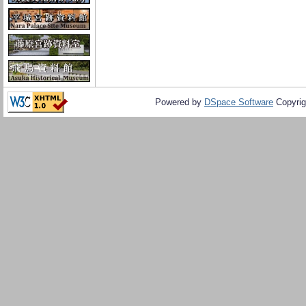
Powered by
DSpace Software
Copyrig