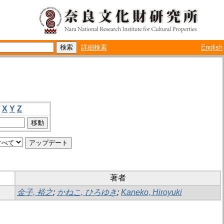
詳細検索
English
X
Y
Z
著者
金子, 裕之
;
かねこ, ひろゆき
;
Kaneko, Hiroyuki