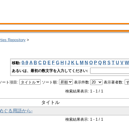
rties Repository
>
0-9
A
B
C
D
E
F
G
H
I
J
K
L
M
N
O
P
Q
R
S
T
U
V
W
移動:
あるいは、最初の数文字を入力してください:
ソート項目:
ソート順:
表示件数
表示著者数:
検索結果表示: 1 - 1 / 1
タイトル
嶋をめぐる用語から-
検索結果表示: 1 - 1 / 1