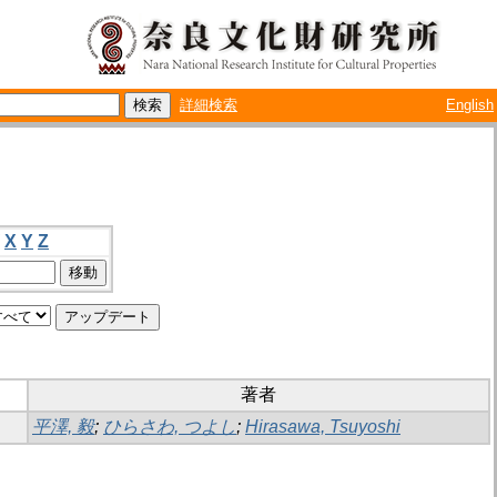
詳細検索
English
X
Y
Z
著者
平澤, 毅
;
ひらさわ, つよし
;
Hirasawa, Tsuyoshi