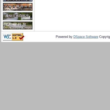
Powered by
DSpace Software
Copyrig