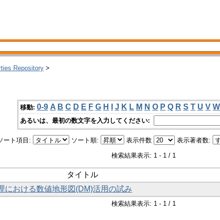
rties Repository
>
0-9
A
B
C
D
E
F
G
H
I
J
K
L
M
N
O
P
Q
R
S
T
U
V
W
移動:
あるいは、最初の数文字を入力してください:
ソート項目:
ソート順:
表示件数
表示著者数:
検索結果表示: 1 - 1 / 1
タイトル
処理における数値地形図(DM)活用の試み
検索結果表示: 1 - 1 / 1