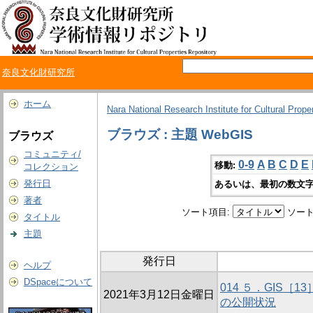
奈良文化財研究所
ホーム
Nara National Research Institute for Cultural Prope
ブラウズ : 主題 WebGIS
ブラウズ
コミュニティ/
0-9
A
B
C
D
E
移動:
コレクション
発行日
あるいは、最初の数文字
著者
ソート項目:
ソート
タイトル
主題
発行日
ヘルプ
DSpaceについて
014 ５．GIS［
2021年3月12日金曜日
の公開状況