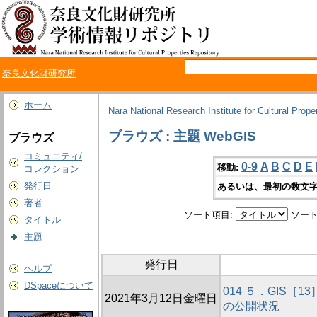
奈良文化財研究所
ホーム
Nara National Research Institute for Cultural Prope
ブラウズ : 主題 WebGIS
ブラウズ
コミュニティ/
0-9
A
B
C
D
E
移動:
コレクション
発行日
あるいは、最初の数文字
著者
ソート項目:
ソート
タイトル
主題
発行日
ヘルプ
DSpaceについて
014 ５．GIS［
2021年3月12日金曜日
の公開状況