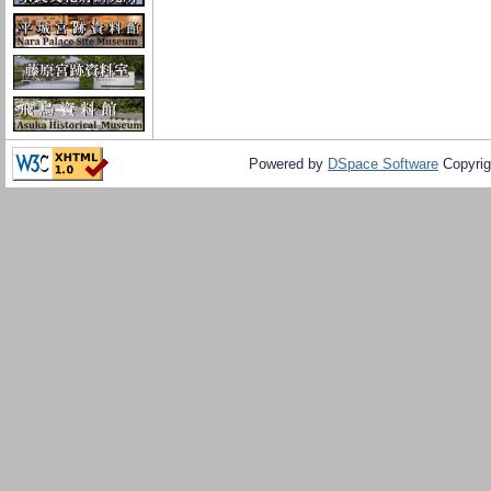
Powered by
DSpace Software
Copyrig