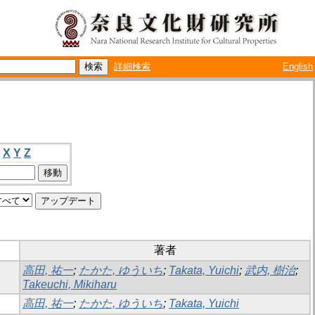
詳細検索
English
X
Y
Z
著者
高田, 祐一
;
たかた, ゆういち
;
Takata, Yuichi
;
武内, 樹治
;
Takeuchi, Mikiharu
高田, 祐一
;
たかた, ゆういち
;
Takata, Yuichi