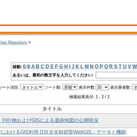
rties Repository
>
0-9
A
B
C
D
E
F
G
H
I
J
K
L
M
N
O
P
Q
R
S
T
U
V
W
移動:
あるいは、最初の数文字を入力してください:
ソート項目:
ソート順:
表示件数
表示著者数:
検索結果表示: 1 - 2 / 2
タイトル
［13］刊行物およびGISによる遺跡地図の公開状況
野におけるGIS利用 [15] 文化財総覧WebGIS：データと機能