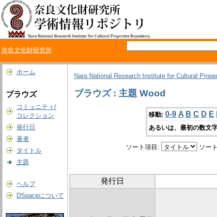
奈良文化財研究所
ホーム
Nara National Research Institute for Cultural Prope
ブラウズ : 主題 Wood
ブラウズ
コミュニティ/
0-9
A
B
C
D
E
移動:
コレクション
発行日
あるいは、最初の数文字
著者
ソート項目:
ソート
タイトル
主題
発行日
ヘルプ
DSpaceについて