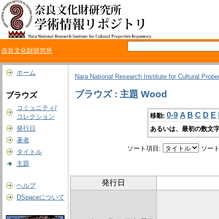
奈良文化財研究所
ホーム
Nara National Research Institute for Cultural Prope
ブラウズ : 主題 Wood
ブラウズ
コミュニティ/
0-9
A
B
C
D
E
移動:
コレクション
発行日
あるいは、最初の数文字
著者
ソート項目:
ソート
タイトル
主題
発行日
ヘルプ
DSpaceについて