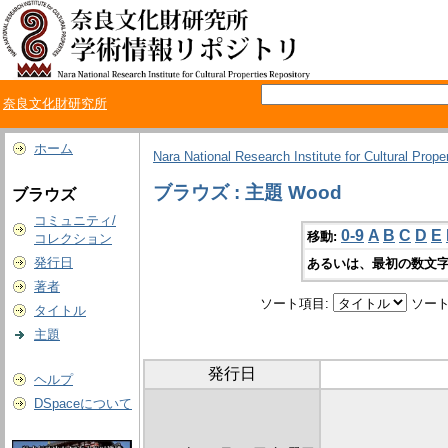
奈良文化財研究所
ホーム
Nara National Research Institute for Cultural Prope
ブラウズ : 主題 Wood
ブラウズ
コミュニティ/
0-9
A
B
C
D
E
移動:
コレクション
発行日
あるいは、最初の数文字
著者
ソート項目:
ソート
タイトル
主題
発行日
ヘルプ
DSpaceについて