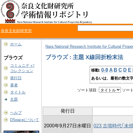
奈良文化財研究所
ホーム
Nara National Research Institute for Cultural Prope
ブラウズ : 主題 X線回折粉末法
ブラウズ
コミュニティ/
0-9
A
B
C
D
E
移動:
コレクション
発行日
あるいは、最初の数文字
著者
ソート項目:
ソート
タイトル
主題
発行日
ヘルプ
DSpaceについて
2000年9月27日水曜日
023 古墳時代｢