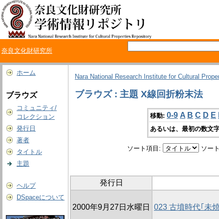
奈良文化財研究所
ホーム
Nara National Research Institute for Cultural Prope
ブラウズ : 主題 X線回折粉末法
ブラウズ
コミュニティ/
0-9
A
B
C
D
E
移動:
コレクション
発行日
あるいは、最初の数文字
著者
ソート項目:
ソート
タイトル
主題
発行日
ヘルプ
DSpaceについて
2000年9月27日水曜日
023 古墳時代｢