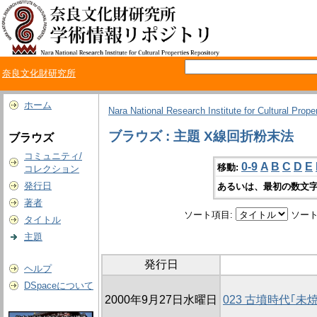
奈良文化財研究所
ホーム
Nara National Research Institute for Cultural Prope
ブラウズ : 主題 X線回折粉末法
ブラウズ
コミュニティ/
0-9
A
B
C
D
E
移動:
コレクション
発行日
あるいは、最初の数文字
著者
ソート項目:
ソート
タイトル
主題
発行日
ヘルプ
DSpaceについて
2000年9月27日水曜日
023 古墳時代｢