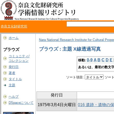
奈良文化財研究所
ホーム
Nara National Research Institute for Cultural Prope
ブラウズ : 主題 X線透過写真
ブラウズ
コミュニティ/
0-9
A
B
C
D
E
移動:
コレクション
発行日
あるいは、最初の数文字
著者
ソート項目:
ソート
タイトル
主題
発行日
ヘルプ
DSpaceについて
1975年3月4日火曜日
016 遺跡・遺物の