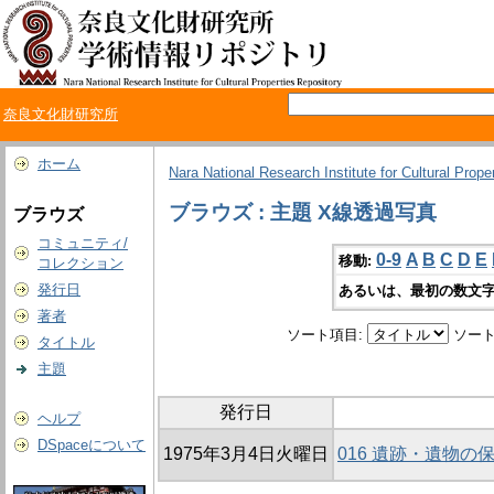
奈良文化財研究所
ホーム
Nara National Research Institute for Cultural Prope
ブラウズ : 主題 X線透過写真
ブラウズ
コミュニティ/
0-9
A
B
C
D
E
移動:
コレクション
発行日
あるいは、最初の数文字
著者
ソート項目:
ソート
タイトル
主題
発行日
ヘルプ
DSpaceについて
1975年3月4日火曜日
016 遺跡・遺物の