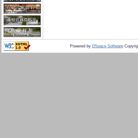
Powered by
DSpace Software
Copyrig