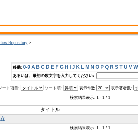
rties Repository
>
0-9
A
B
C
D
E
F
G
H
I
J
K
L
M
N
O
P
Q
R
S
T
U
V
W
移動:
あるいは、最初の数文字を入力してください:
ソート項目:
ソート順:
表示件数
表示著者数:
検索結果表示: 1 - 1 / 1
タイトル
保存
検索結果表示: 1 - 1 / 1