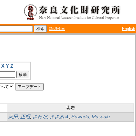
詳細検索
English
X
Y
Z
著者
沢田, 正昭
;
さわだ, まさあき
;
Sawada, Masaaki