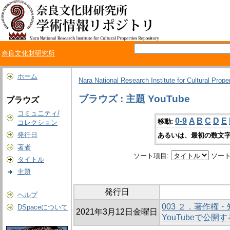
奈良文化財研究所
ホーム
Nara National Research Institute for Cultural Prope
ブラウズ : 主題 YouTube
ブラウズ
コミュニティ/
0-9
A
B
C
D
E
移動:
コレクション
発行日
あるいは、最初の数文字
著者
ソート項目:
ソート
タイトル
主題
発行日
ヘルプ
003 ２．著作権
DSpaceについて
2021年3月12日金曜日
YouTubeで公開